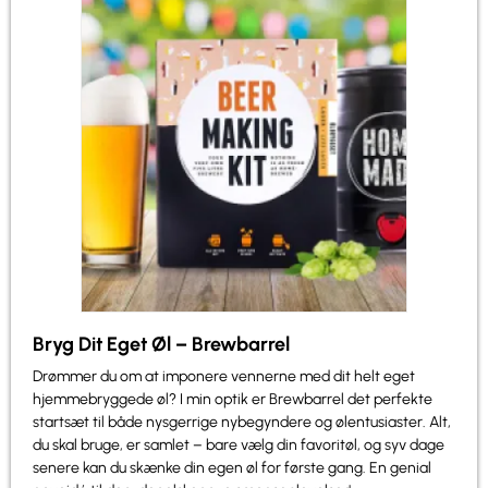
Bryg Dit Eget Øl – Brewbarrel
Drømmer du om at imponere vennerne med dit helt eget
hjemmebryggede øl? I min optik er Brewbarrel det perfekte
startsæt til både nysgerrige nybegyndere og ølentusiaster. Alt,
du skal bruge, er samlet – bare vælg din favoritøl, og syv dage
senere kan du skænke din egen øl for første gang. En genial