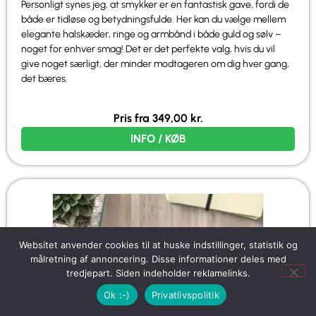
Personligt synes jeg, at smykker er en fantastisk gave, fordi de
både er tidløse og betydningsfulde. Her kan du vælge mellem
elegante halskæder, ringe og armbånd i både guld og sølv –
noget for enhver smag! Det er det perfekte valg, hvis du vil
give noget særligt, der minder modtageren om dig hver gang,
det bæres.
Pris fra
349,00
kr.
INFO / KØB
Websitet anvender cookies til at huske indstillinger, statistik og
målretning af annoncering. Disse informationer deles med
tredjepart. Siden indeholder reklamelinks.
Ok :-)
Privatlivspolitik