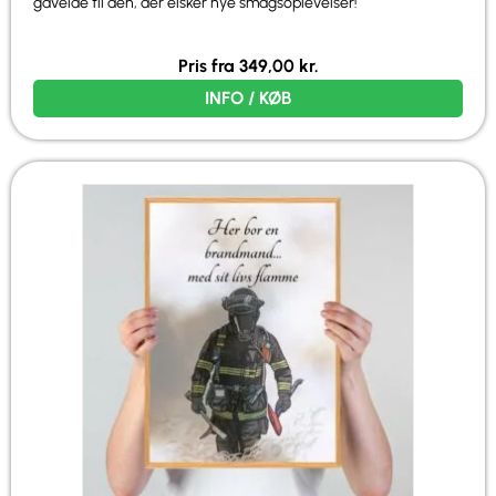
gaveidé til den, der elsker nye smagsoplevelser!
Pris fra
349,00
kr.
INFO / KØB