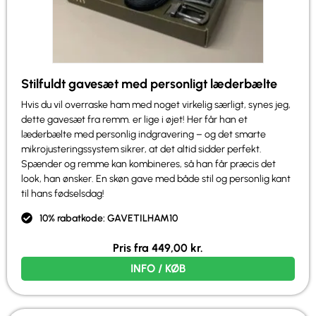
Stilfuldt gavesæt med personligt læderbælte
Hvis du vil overraske ham med noget virkelig særligt, synes jeg,
dette gavesæt fra remm. er lige i øjet! Her får han et
læderbælte med personlig indgravering – og det smarte
mikrojusteringssystem sikrer, at det altid sidder perfekt.
Spænder og remme kan kombineres, så han får præcis det
look, han ønsker. En skøn gave med både stil og personlig kant
til hans fødselsdag!
10% rabatkode: GAVETILHAM10
Pris fra
449,00
kr.
INFO / KØB