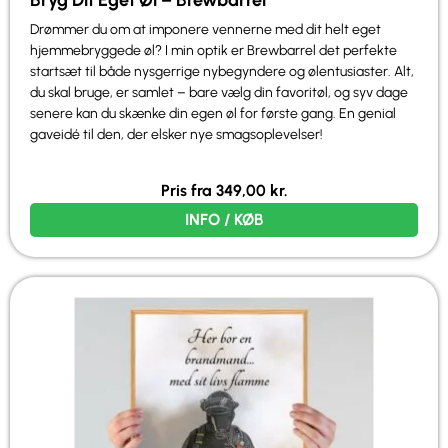
Drømmer du om at imponere vennerne med dit helt eget
hjemmebryggede øl? I min optik er Brewbarrel det perfekte
startsæt til både nysgerrige nybegyndere og ølentusiaster. Alt,
du skal bruge, er samlet – bare vælg din favoritøl, og syv dage
senere kan du skænke din egen øl for første gang. En genial
gaveidé til den, der elsker nye smagsoplevelser!
Pris fra
349,00
kr.
INFO / KØB