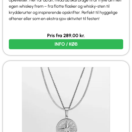
oplevelser. Her får du alt, hvad du skal bruge til at trylle din helt
egen whiskey frem – fra flotte flasker og whisky-sten til
krydderurter og inspirerende opskrifter. Perfekt til hyggelige
aftener eller som en ekstra sjov aktivitet til festen!
Pris fra
289,00
kr.
INFO / KØB