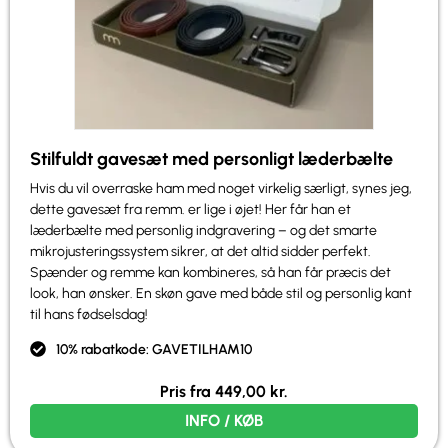
Stilfuldt gavesæt med personligt læderbælte
Hvis du vil overraske ham med noget virkelig særligt, synes jeg,
dette gavesæt fra remm. er lige i øjet! Her får han et
læderbælte med personlig indgravering – og det smarte
mikrojusteringssystem sikrer, at det altid sidder perfekt.
Spænder og remme kan kombineres, så han får præcis det
look, han ønsker. En skøn gave med både stil og personlig kant
til hans fødselsdag!
10% rabatkode: GAVETILHAM10
Pris fra
449,00
kr.
INFO / KØB