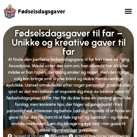
Fødselsdagsgaver til far –
Unikke og kreative gaver til
far
At finde den perfekte fødselsdagsgave til far kan være en rigtig
hovedpine. Måske virker det som om, han allerede har alt, eller
måske er han typen, der aldrig ønsker sig noget. Men det rigtige
valg kan bringe smil, styrke bånd og skabe mindeværdige
øjeblikke. Uanset om du leder efter noget personligt, praktisk eller
sjovt, er det min mission at inspirere dig med de bedste ideer til
fødselsdagsgaver til far. Her får du ikke bare en samling generiske
forslag, men konkrete tips, der tager udgangspunkt i fars
personlighed, interesser og behov. Lad dig inspirere til at finde en
gave til far, der får ham til at føle sig set og værdsat – og måske
endda overrasket. Læn dig tilbage og dyk ned i min guide til
unikke og personlige gaveideer.
Skrevet af Ida Glad
Gaveideer
Artiklen indeholder reklamelinks