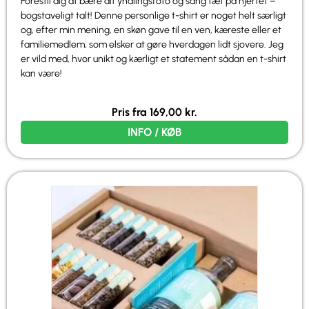
Forestil dig at bære dit yndlingsfoto og sang tæt på hjertet –
bogstaveligt talt! Denne personlige t-shirt er noget helt særligt
og, efter min mening, en skøn gave til en ven, kæreste eller et
familiemedlem, som elsker at gøre hverdagen lidt sjovere. Jeg
er vild med, hvor unikt og kærligt et statement sådan en t-shirt
kan være!
Pris fra
169,00
kr.
INFO / KØB