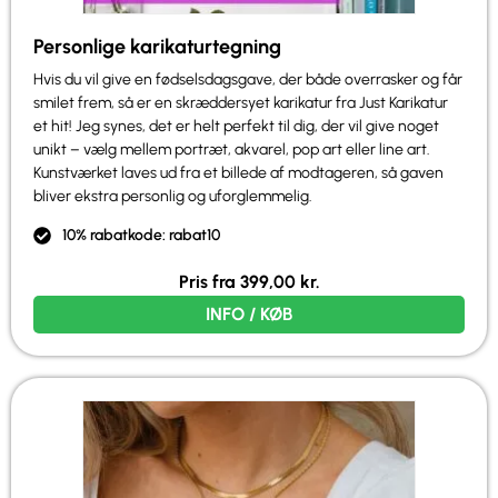
Personlige karikaturtegning
Hvis du vil give en fødselsdagsgave, der både overrasker og får
smilet frem, så er en skræddersyet karikatur fra Just Karikatur
et hit! Jeg synes, det er helt perfekt til dig, der vil give noget
unikt – vælg mellem portræt, akvarel, pop art eller line art.
Kunstværket laves ud fra et billede af modtageren, så gaven
bliver ekstra personlig og uforglemmelig.
10% rabatkode: rabat10
Pris fra
399,00
kr.
INFO / KØB