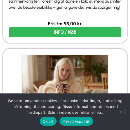
sammenkomster. Forestil dig at åbne en kold øl, mens du smiler
over de bedste øjeblikke – genial gaveidé, hvis du spørger mig!
Pris fra
95,00
kr.
INFO / KØB
Websitet anvender cookies til at huske indstillinger, statistik og
målretning af annoncering. Disse informationer deles med
tredjepart. Siden indeholder reklamelinks.
Ok :-)
Privatlivspolitik