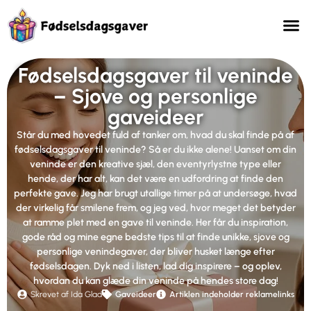
Fødselsdagsgaver til veninde
– Sjove og personlige
gaveideer
Står du med hovedet fuld af tanker om, hvad du skal finde på af
fødselsdagsgaver til veninde? Så er du ikke alene! Uanset om din
veninde er den kreative sjæl, den eventyrlystne type eller
hende, der har alt, kan det være en udfordring at finde den
perfekte gave. Jeg har brugt utallige timer på at undersøge, hvad
der virkelig får smilene frem, og jeg ved, hvor meget det betyder
at ramme plet med en gave til veninde. Her får du inspiration,
gode råd og mine egne bedste tips til at finde unikke, sjove og
personlige venindegaver, der bliver husket længe efter
fødselsdagen. Dyk ned i listen, lad dig inspirere – og oplev,
hvordan du kan glæde din veninde på hendes store dag!
Skrevet af Ida Glad
Gaveideer
Artiklen indeholder reklamelinks