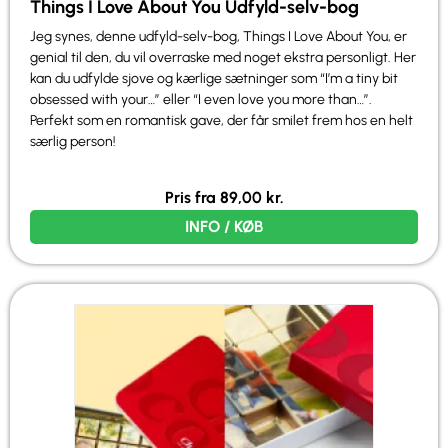
Things I Love About You Udfyld-selv-bog
Jeg synes, denne udfyld-selv-bog, Things I Love About You, er
genial til den, du vil overraske med noget ekstra personligt. Her
kan du udfylde sjove og kærlige sætninger som “I’m a tiny bit
obsessed with your…” eller “I even love you more than…”.
Perfekt som en romantisk gave, der får smilet frem hos en helt
særlig person!
Pris fra
89,00
kr.
INFO / KØB