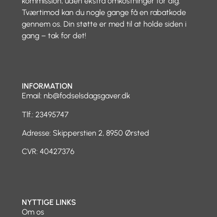
kommission, uden ekstra omkostninger for dig.
Tværtimod kan du nogle gange få en rabatkode
gennem os. Din støtte er med til at holde siden i
gang – tak for det!
INFORMATION
Email:
nb@fodselsdagsgaver.dk
Tlf.: 23495747
Adresse: Skipperstien 2, 8950 Ørsted
CVR: 40427376
NYTTIGE LINKS
Om os